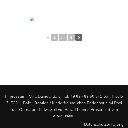
◄
1
...
4
5
Impressum - Villa Daniela Bale. Tel: 49 89 489 50 341 San Nicolo
7, 52211 Bale, Kroatien / Kinderfreundliches Ferienhaus mi Pool
Tour Operator | Entwickelt von
Rara Themes
Präsentiert von
WordPress
.
Datenschutzerklärung