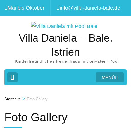
Zum
Mai bis Oktober
info@villa-daniela-bale.de
Inhalt
springen
(Eingabetaste
Villa Daniela – Bale,
drücken)
Istrien
Kinderfreundliches Ferienhaus mit privatem Pool
MENÜ
>
Startseite
Foto Gallery
Foto Gallery