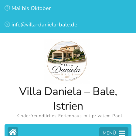
Zum
Mai bis Oktober
Inhalt
springen
info@villa-daniela-bale.de
(Eingabetaste
drücken)
Villa Daniela – Bale,
Istrien
Kinderfreundliches Ferienhaus mit privatem Pool
MENÜ